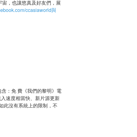
宇宙，也讓悠真及好友們，展
acebook.com/ccasiaworld與
站，包含：免 費《我們的黎明》電
，載入速度相當快、新片源更新
為如此沒有系統上的限制，不