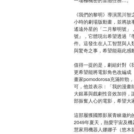
一場極機密的冒險任務…。
《我們的黎明》導演黑川智
小時的劇場版動畫，並將故
遙遠外星的「二月黎明號」
號』，它體現出希望透過『
件。這發生在人工智慧與人
與驚奇之事，希望能藉此感
值得一提的是，劇組針對《
更希望能將電影角色改編成
畫家pomodorosa充
可，他並表示：「我的漫畫
大銀幕與戲劇性音效加持，
部振奮人心的電影，希望大
這部履獲國際影展青睞邀約
2049年夏天，熱愛宇宙
慧家用機器人娜娜子（悠木