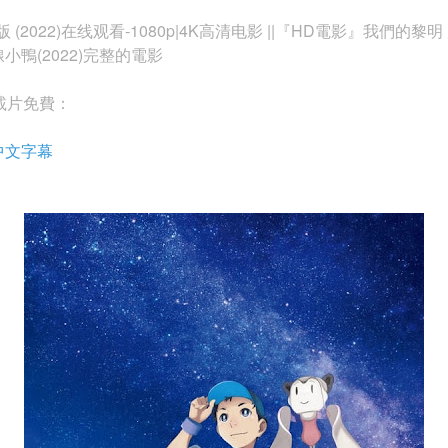
022)在线观看-1080p|4K高清电影 ||『HD電影』我們的黎明 完
小鴨(2022)完整的電影
載片免費：
中文字幕