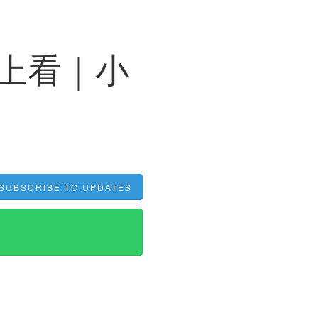
上看｜小
SUBSCRIBE TO UPDATES