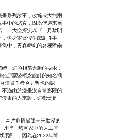
漫畫系列故事，改編成大約兩
故事中的悠真，因為偶遇來自
露：「太空探測器『二月黎明
方，也必定會發生戲劇性事
畫當中，青春戲劇的各種歡樂
束縛」這項相當大膽的要求，
角色原案暨概念設計的知名插
原著漫畫作者今井哲也的認
。不過由於漫畫沒有電影院的
解漫畫的人來說，這都會是一
映。本片劇情描述未來世界的
星。此時，悠真家中的人工智
明號」，因為在2022年降