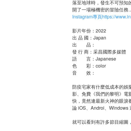
落至地球時，發生不可預知
開了一場極機密的冒險任務
Instagram專頁https://www.i
影片年份：2022
出 品 國：Japan
出 品：
發 行 商：采昌國際多媒體
語 言：Japanese
色 彩：color
音 效：
防疫宅家有什麼低成本的娛樂嗎？
影、免費《我們的黎明》電影
快，竟然連最新火神的眼淚都
論 iOS、Androi、Window
就可以看到有許多節目縮圖