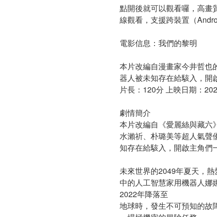
點開後就可以觀看囉，高畫
線觀看，支援跨裝置（Android, iO
電影信息：我們的黎明
本片改編自漫畫家今井哲也
器人被未知存在給駭入，開
片長：120分 上映日期：2023/0
劇情簡介
本片改編自《愛麗絲與藏六
水瀨祈、朴璐美等超人氣聲
知存在給駭入，開啟主角們
未來世界的2049年夏天
中的人工智慧家用機器人娜
2022年降落至
地球時，發生不可預知的故