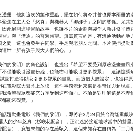
之透露，他將這次的製作重點，擺在如何將今井哲也原本兩冊的
事聚焦在主人公「悠真」與機器人「娜娜子」之間的關係。尤其
，因此展開這場冒險故事，也讓本片的企劃與製作人新井修平透
學習』與『溝通』的普遍願望。無需贅言的是，有溝通活動的地
類之間，這也會發生在同學、手足與老朋友之間。本片便捕捉動
動這世上所有孩子與大人們的心。」
我們的黎明》的角色設計，也提出「希望不要受到原著漫畫畫風
「不僅能吸引漫畫粉絲，也能盡可能吸引更多觀眾」，這讓擔綱
滿幹勁，試圖打造得以吸引更多觀眾的畫風。而這個大膽設定，也獲得
能在電影院大銀幕上放映，這件事感覺起來還是很奇怪與超現實
讓我希望觀眾都能充分享受到這些面向。不論是對理解還是不理
家都能來觀賞。」
的話題動畫電影《我們的黎明》，即將在2月24日於台灣隆重獻
及機器人的少年悠真（杉咲花配音），正沉迷於接近地球當中的彗
碧配音），竟被未知的存在給駭入。這個未知存在自稱為「二月黎