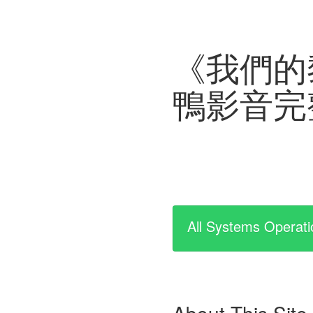
《我們的
鴨影音完
All Systems Operati
About This Site