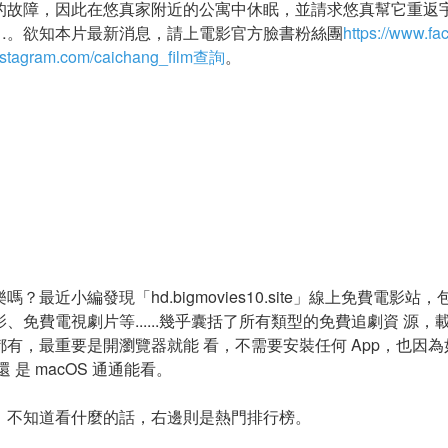
的故障，因此在悠真家附近的公寓中休眠，並請求悠真幫它重返
…。欲知本片最新消息，請上電影官方臉書粉絲團
https://www.f
nstagram.com/caichang_film查詢
。
最近小編發現「hd.bigmovies10.site」線上免費電影
、免費電視劇片等......幾乎囊括了所有類型的免費追劇資 源
有，最重要是開瀏覽器就能 看，不需要安裝任何 App，也因
s 還 是 macOS 通通能看。
，不知道看什麼的話，右邊則是熱門排行榜。