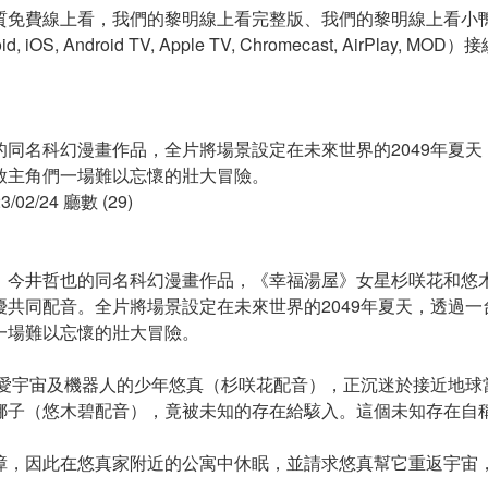
質免費線上看，我們的黎明線上看完整版、我們的黎明線上看小鴨
S, Android TV, Apple TV, Chromecast, AirPlay, MO
的同名科幻漫畫作品，全片將場景設定在未來世界的2049年夏
啟主角們一場難以忘懷的壯大冒險。
2/24 廳數 (29)
》今井哲也的同名科幻漫畫作品，《幸福湯屋》女星杉咲花和悠
優共同配音。全片將場景設定在未來世界的2049年夏天，透過
一場難以忘懷的壯大冒險。
，熱愛宇宙及機器人的少年悠真（杉咲花配音），正沉迷於接近地
娜子（悠木碧配音），竟被未知的存在給駭入。這個未知存在自
障，因此在悠真家附近的公寓中休眠，並請求悠真幫它重返宇宙